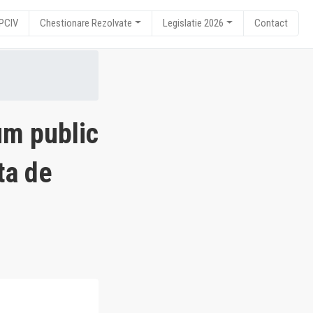
RPCIV
Chestionare Rezolvate
Legislatie 2026
Contact
um public
ata de