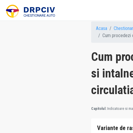
Acasa
Chestiona
Cum procedezi ca
Cum proc
si intaln
circulati
Capitolul:
Indicatoare si mar
Variante de ra