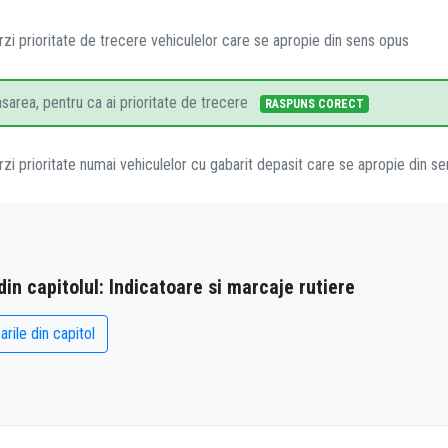
rzi prioritate de trecere vehiculelor care se apropie din sens opus
asarea, pentru ca ai prioritate de trecere
RASPUNS CORECT
rzi prioritate numai vehiculelor cu gabarit depasit care se apropie din s
 din capitolul: Indicatoare si marcaje rutiere
arile din capitol