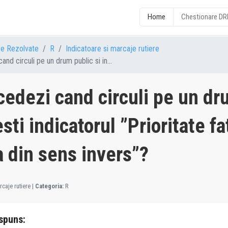
Home
Chestionare D
re Rezolvate
R
Indicatoare si marcaje rutiere
nd circuli pe un drum public si in...
edezi cand circuli pe un dr
esti indicatorul ”Prioritate f
a din sens invers”?
caje rutiere
|
Categoria:
R
spuns: