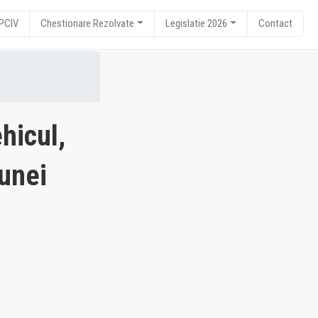
RPCIV
Chestionare Rezolvate
Legislatie 2026
Contact
hicul,
 unei