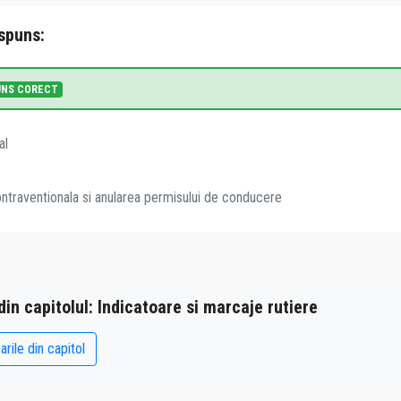
spuns:
UNS CORECT
al
traventionala si anularea permisului de conducere
 din capitolul: Indicatoare si marcaje rutiere
arile din capitol