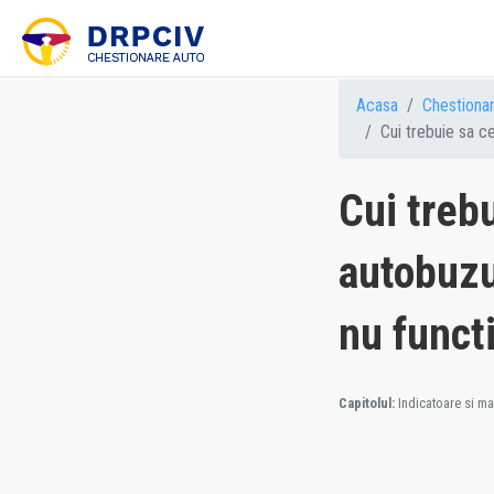
Acasa
Chestiona
Cui trebuie sa c
Cui treb
autobuzu
nu funct
Capitolul:
Indicatoare si mar