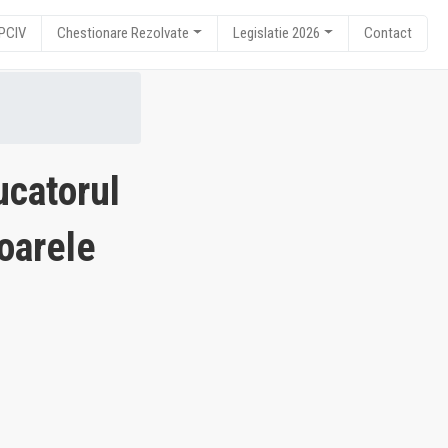
RPCIV
Chestionare Rezolvate
Legislatie 2026
Contact
ucatorul
oarele