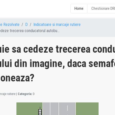
Home
Chestionare D
re Rezolvate
D
Indicatoare si marcaje rutiere
edeze trecerea conducatorul autobu...
uie sa cedeze trecerea cond
lui din imagine, daca semaf
ioneaza?
caje rutiere
|
Categoria:
D