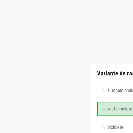
Variante de ra
autocamionulu
atat biciclete
bicicletei