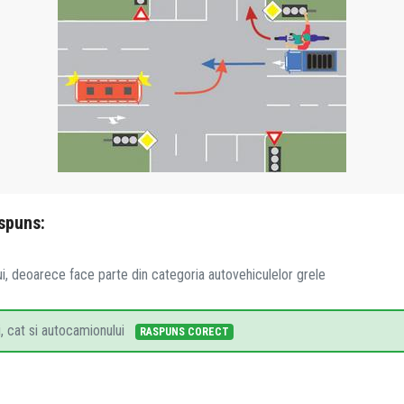
spuns:
i, deoarece face parte din categoria autovehiculelor grele
i, cat si autocamionului
RASPUNS CORECT