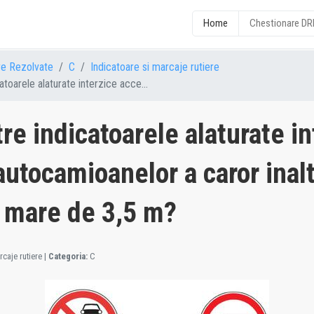
Home
Chestionare D
re Rezolvate
C
Indicatoare si marcaje rutiere
atoarele alaturate interzice acce...
re indicatoarele alaturate i
autocamioanelor a caror inal
 mare de 3,5 m?
caje rutiere
|
Categoria:
C