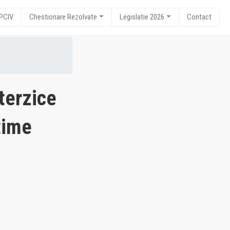
RPCIV
Chestionare Rezolvate
Legislatie 2026
Contact
nterzice
time