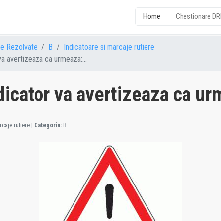
Home
Chestionare D
re Rezolvate
B
Indicatoare si marcaje rutiere
va avertizeaza ca urmeaza:...
dicator va avertizeaza ca ur
caje rutiere
|
Categoria:
B