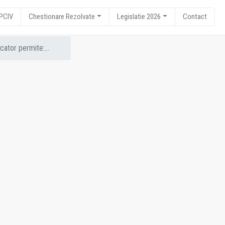
RPCIV
Chestionare Rezolvate
Legislatie 2026
Contact
cator permite:...