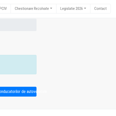
RPCIV
Chestionare Rezolvate
Legislatie 2026
Contact
conducatorilor de autovehicule