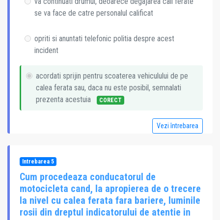
va continuati drumul, deoarece degajarea caii ferate
se va face de catre personalul calificat
opriti si anuntati telefonic politia despre acest
incident
acordati sprijin pentru scoaterea vehiculului de pe
calea ferata sau, daca nu este posibil, semnalati
prezenta acestuia
CORECT
Vezi întrebarea
Intrebarea 5
Cum procedeaza conducatorul de
motocicleta cand, la apropierea de o trecere
la nivel cu calea ferata fara bariere, luminile
rosii din dreptul indicatorului de atentie in