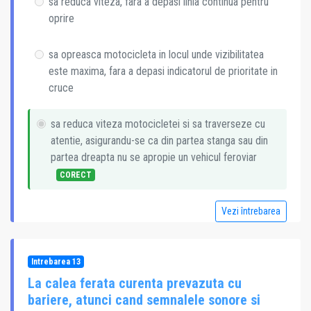
sa reduca viteza, fara a depasi linia continua pentru
oprire
sa opreasca motocicleta in locul unde vizibilitatea
este maxima, fara a depasi indicatorul de prioritate in
cruce
sa reduca viteza motocicletei si sa traverseze cu
atentie, asigurandu-se ca din partea stanga sau din
partea dreapta nu se apropie un vehicul feroviar
CORECT
Vezi întrebarea
Intrebarea 13
La calea ferata curenta prevazuta cu
bariere, atunci cand semnalele sonore si