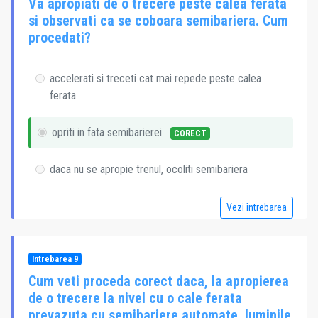
Va apropiati de o trecere peste calea ferata
si observati ca se coboara semibariera. Cum
procedati?
accelerati si treceti cat mai repede peste calea
ferata
opriti in fata semibarierei
CORECT
daca nu se apropie trenul, ocoliti semibariera
Vezi întrebarea
Intrebarea 9
Cum veti proceda corect daca, la apropierea
de o trecere la nivel cu o cale ferata
prevazuta cu semibariere automate, luminile